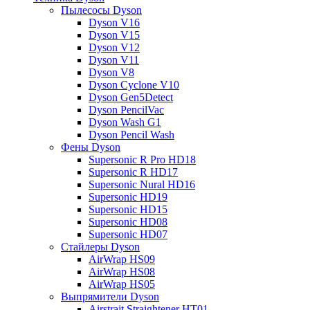
Пылесосы Dyson
Dyson V16
Dyson V15
Dyson V12
Dyson V11
Dyson V8
Dyson Cyclone V10
Dyson Gen5Detect
Dyson PencilVac
Dyson Wash G1
Dyson Pencil Wash
Фены Dyson
Supersonic R Pro HD18
Supersonic R HD17
Supersonic Nural HD16
Supersonic HD19
Supersonic HD15
Supersonic HD08
Supersonic HD07
Стайлеры Dyson
AirWrap HS09
AirWrap HS08
AirWrap HS05
Выпрямители Dyson
Airstrait Straightener HT01