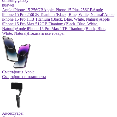
samsung galaxy
huawei
Apple iPhone 15 256GB
Apple iPhone 15 Plus 256GB
Apple
iPhone 15 Pro 256GB Titanium (Black, Blue, White, Natural)
Apple
iPhone 15 Pro 1TB Titanium (Black, Blue, White, Natural)
Apple
iPhone 15 Pro Max 512GB Titanium (Black, Blue, White,
Natural)
Apple iPhone 15 Pro Max 1TB Titanium (Black, Blue,
White, Natural)
Показать все товары
Смартфоны Apple
Смартфоны и планшеты
Аксессуары