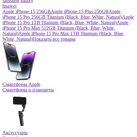
samsung galaxy
huawei
Apple iPhone 15 256GB
Apple iPhone 15 Plus 256GB
Apple
iPhone 15 Pro 256GB Titanium (Black, Blue, White, Natural)
Apple
iPhone 15 Pro 1TB Titanium (Black, Blue, White, Natural)
Apple
iPhone 15 Pro Max 512GB Titanium (Black, Blue, White,
Natural)
Apple iPhone 15 Pro Max 1TB Titanium (Black, Blue,
White, Natural)
Показать все товары
Смартфоны Apple
Смартфоны и планшеты
Аксессуары