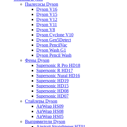
Пылесосы Dyson
Dyson V16
Dyson V15
Dyson V12
Dyson V11
Dyson V8
Dyson Cyclone V10
Dyson Gen5Detect
Dyson PencilVac
Dyson Wash G1
Dyson Pencil Wash
Фены Dyson
Supersonic R Pro HD18
Supersonic R HD17
Supersonic Nural HD16
Supersonic HD19
Supersonic HD15
Supersonic HD08
Supersonic HD07
Стайлеры Dyson
AirWrap HS09
AirWrap HS08
AirWrap HS05
Выпрямители Dyson
Airstrait Straightener HT01