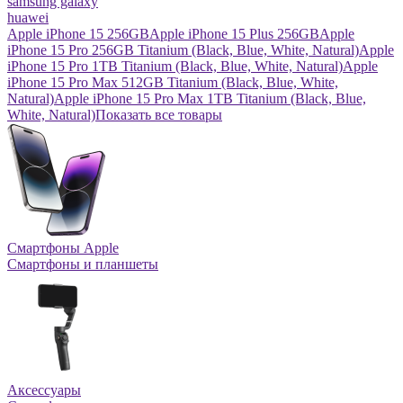
samsung galaxy
huawei
Apple iPhone 15 256GB
Apple iPhone 15 Plus 256GB
Apple
iPhone 15 Pro 256GB Titanium (Black, Blue, White, Natural)
Apple
iPhone 15 Pro 1TB Titanium (Black, Blue, White, Natural)
Apple
iPhone 15 Pro Max 512GB Titanium (Black, Blue, White,
Natural)
Apple iPhone 15 Pro Max 1TB Titanium (Black, Blue,
White, Natural)
Показать все товары
Смартфоны Apple
Смартфоны и планшеты
Аксессуары