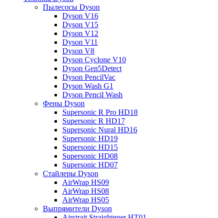
Пылесосы Dyson
Dyson V16
Dyson V15
Dyson V12
Dyson V11
Dyson V8
Dyson Cyclone V10
Dyson Gen5Detect
Dyson PencilVac
Dyson Wash G1
Dyson Pencil Wash
Фены Dyson
Supersonic R Pro HD18
Supersonic R HD17
Supersonic Nural HD16
Supersonic HD19
Supersonic HD15
Supersonic HD08
Supersonic HD07
Стайлеры Dyson
AirWrap HS09
AirWrap HS08
AirWrap HS05
Выпрямители Dyson
Airstrait Straightener HT01