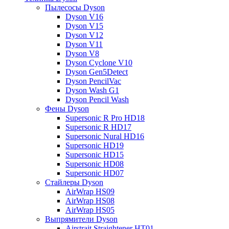
Пылесосы Dyson
Dyson V16
Dyson V15
Dyson V12
Dyson V11
Dyson V8
Dyson Cyclone V10
Dyson Gen5Detect
Dyson PencilVac
Dyson Wash G1
Dyson Pencil Wash
Фены Dyson
Supersonic R Pro HD18
Supersonic R HD17
Supersonic Nural HD16
Supersonic HD19
Supersonic HD15
Supersonic HD08
Supersonic HD07
Стайлеры Dyson
AirWrap HS09
AirWrap HS08
AirWrap HS05
Выпрямители Dyson
Airstrait Straightener HT01