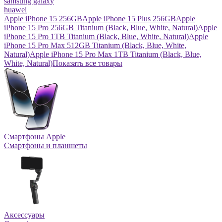
samsung galaxy
huawei
Apple iPhone 15 256GB
Apple iPhone 15 Plus 256GB
Apple
iPhone 15 Pro 256GB Titanium (Black, Blue, White, Natural)
Apple
iPhone 15 Pro 1TB Titanium (Black, Blue, White, Natural)
Apple
iPhone 15 Pro Max 512GB Titanium (Black, Blue, White,
Natural)
Apple iPhone 15 Pro Max 1TB Titanium (Black, Blue,
White, Natural)
Показать все товары
Смартфоны Apple
Смартфоны и планшеты
Аксессуары