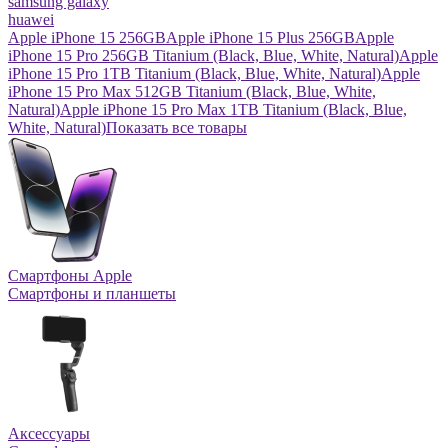
samsung galaxy
huawei
Apple iPhone 15 256GB
Apple iPhone 15 Plus 256GB
Apple
iPhone 15 Pro 256GB Titanium (Black, Blue, White, Natural)
Apple
iPhone 15 Pro 1TB Titanium (Black, Blue, White, Natural)
Apple
iPhone 15 Pro Max 512GB Titanium (Black, Blue, White,
Natural)
Apple iPhone 15 Pro Max 1TB Titanium (Black, Blue,
White, Natural)
Показать все товары
Смартфоны Apple
Смартфоны и планшеты
Аксессуары