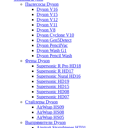
Пылесосы Dyson
Dyson V16
Dyson V15
Dyson V12
Dyson V11
Dyson V8
Dyson Cyclone V10
Dyson Gen5Detect
Dyson PencilVac
Dyson Wash G1
Dyson Pencil Wash
Фены Dyson
Supersonic R Pro HD18
Supersonic R HD17
Supersonic Nural HD16
Supersonic HD19
Supersonic HD15
Supersonic HD08
Supersonic HD07
Стайлеры Dyson
AirWrap HS09
AirWrap HS08
AirWrap HS05
Выпрямители Dyson
Airstrait Straightener HT01