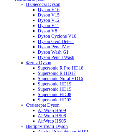
Пылесосы Dyson
Dyson V16
Dyson V15
Dyson V12
Dyson V11
Dyson V8
Dyson Cyclone V10
Dyson Gen5Detect
Dyson PencilVac
Dyson Wash G1
Dyson Pencil Wash
Фены Dyson
Supersonic R Pro HD18
Supersonic R HD17
Supersonic Nural HD16
Supersonic HD19
Supersonic HD15
Supersonic HD08
Supersonic HD07
Стайлеры Dyson
AirWrap HS09
AirWrap HS08
AirWrap HS05
Выпрямители Dyson
Airstrait Straightener HT01