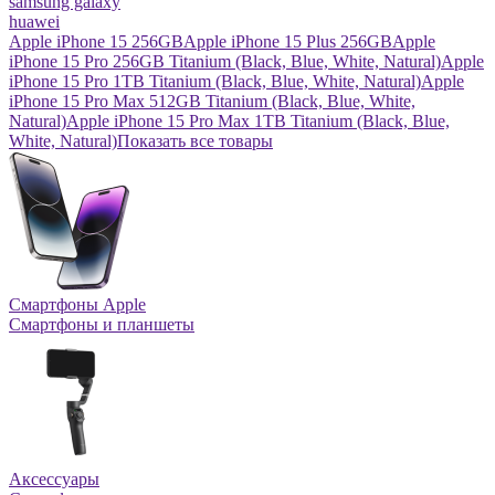
samsung galaxy
huawei
Apple iPhone 15 256GB
Apple iPhone 15 Plus 256GB
Apple
iPhone 15 Pro 256GB Titanium (Black, Blue, White, Natural)
Apple
iPhone 15 Pro 1TB Titanium (Black, Blue, White, Natural)
Apple
iPhone 15 Pro Max 512GB Titanium (Black, Blue, White,
Natural)
Apple iPhone 15 Pro Max 1TB Titanium (Black, Blue,
White, Natural)
Показать все товары
Смартфоны Apple
Смартфоны и планшеты
Аксессуары