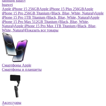
samsung galaxy
huawei
Apple iPhone 15 256GB
Apple iPhone 15 Plus 256GB
Apple
iPhone 15 Pro 256GB Titanium (Black, Blue, White, Natural)
Apple
iPhone 15 Pro 1TB Titanium (Black, Blue, White, Natural)
Apple
iPhone 15 Pro Max 512GB Titanium (Black, Blue, White,
Natural)
Apple iPhone 15 Pro Max 1TB Titanium (Black, Blue,
White, Natural)
Показать все товары
Смартфоны Apple
Смартфоны и планшеты
Аксессуары