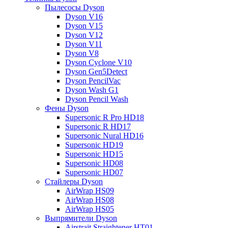
Пылесосы Dyson
Dyson V16
Dyson V15
Dyson V12
Dyson V11
Dyson V8
Dyson Cyclone V10
Dyson Gen5Detect
Dyson PencilVac
Dyson Wash G1
Dyson Pencil Wash
Фены Dyson
Supersonic R Pro HD18
Supersonic R HD17
Supersonic Nural HD16
Supersonic HD19
Supersonic HD15
Supersonic HD08
Supersonic HD07
Стайлеры Dyson
AirWrap HS09
AirWrap HS08
AirWrap HS05
Выпрямители Dyson
Airstrait Straightener HT01