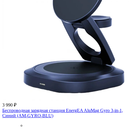
3 990 ₽
Беспроводная зарядная станция EnergEA AluMag Gyro 3-in-1,
Синий (AM-GYRO-BLU)