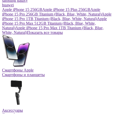
samsung galaxy
huawei
Apple iPhone 15 256GB
Apple iPhone 15 Plus 256GB
Apple
iPhone 15 Pro 256GB Titanium (Black, Blue, White, Natural)
Apple
iPhone 15 Pro 1TB Titanium (Black, Blue, White, Natural)
Apple
iPhone 15 Pro Max 512GB Titanium (Black, Blue, White,
Natural)
Apple iPhone 15 Pro Max 1TB Titanium (Black, Blue,
White, Natural)
Показать все товары
Смартфоны Apple
Смартфоны и планшеты
Аксессуары