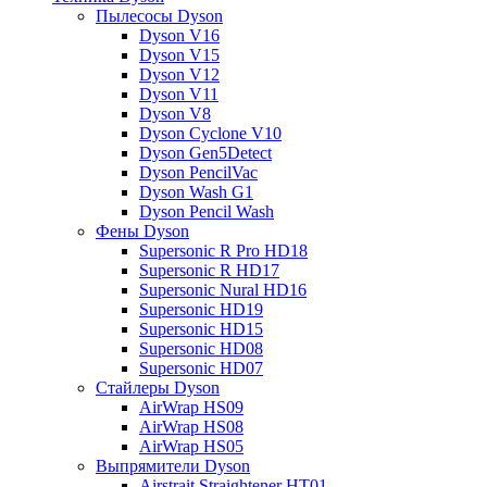
Пылесосы Dyson
Dyson V16
Dyson V15
Dyson V12
Dyson V11
Dyson V8
Dyson Cyclone V10
Dyson Gen5Detect
Dyson PencilVac
Dyson Wash G1
Dyson Pencil Wash
Фены Dyson
Supersonic R Pro HD18
Supersonic R HD17
Supersonic Nural HD16
Supersonic HD19
Supersonic HD15
Supersonic HD08
Supersonic HD07
Стайлеры Dyson
AirWrap HS09
AirWrap HS08
AirWrap HS05
Выпрямители Dyson
Airstrait Straightener HT01