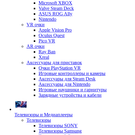
Microsoft XBOX
Valve Steam Deck
ASUS ROG Ally
Nintendo
VR очки
Apple Vision Pro
Oculus Quest
Pico VR
AR очки
Ray Ban
Xreal
Аксессуары для приставок
Очки PlayStation VR
Игровые контроллеры и камеры
Аксессуары для Steam Desk
Аксессуары для Nintendo
Игровые наушники и гарнитуры
Зарядные устройства и кабели
Телевизоры и Медиаплееры
Телевизоры
Телевизоры SONY
Телевизоры Samsung