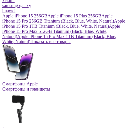
xiaomi
samsung galaxy
huawei
Apple iPhone 15 256GB
Apple iPhone 15 Plus 256GB
Apple
iPhone 15 Pro 256GB Titanium (Black, Blue, White, Natural)
Apple
iPhone 15 Pro 1TB Titanium (Black, Blue, White, Natural)
Apple
iPhone 15 Pro Max 512GB Titanium (Black, Blue, White,
Natural)
Apple iPhone 15 Pro Max 1TB Titanium (Black, Blue,
White, Natural)
Показать все товары
Смартфоны Apple
Смартфоны и планшеты