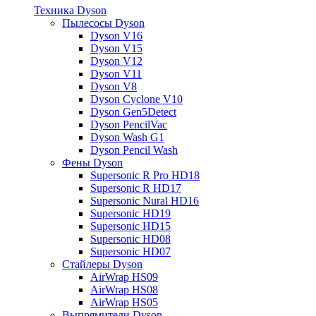
Техника Dyson
Пылесосы Dyson
Dyson V16
Dyson V15
Dyson V12
Dyson V11
Dyson V8
Dyson Cyclone V10
Dyson Gen5Detect
Dyson PencilVac
Dyson Wash G1
Dyson Pencil Wash
Фены Dyson
Supersonic R Pro HD18
Supersonic R HD17
Supersonic Nural HD16
Supersonic HD19
Supersonic HD15
Supersonic HD08
Supersonic HD07
Стайлеры Dyson
AirWrap HS09
AirWrap HS08
AirWrap HS05
Выпрямители Dyson