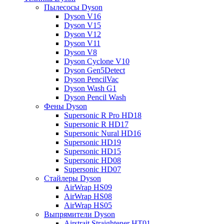
Пылесосы Dyson
Dyson V16
Dyson V15
Dyson V12
Dyson V11
Dyson V8
Dyson Cyclone V10
Dyson Gen5Detect
Dyson PencilVac
Dyson Wash G1
Dyson Pencil Wash
Фены Dyson
Supersonic R Pro HD18
Supersonic R HD17
Supersonic Nural HD16
Supersonic HD19
Supersonic HD15
Supersonic HD08
Supersonic HD07
Стайлеры Dyson
AirWrap HS09
AirWrap HS08
AirWrap HS05
Выпрямители Dyson
Airstrait Straightener HT01