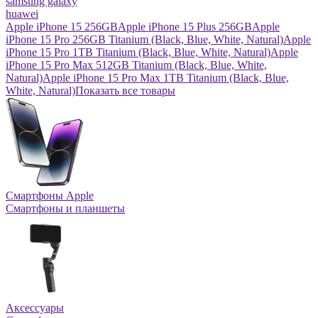
samsung galaxy
huawei
Apple iPhone 15 256GB
Apple iPhone 15 Plus 256GB
Apple
iPhone 15 Pro 256GB Titanium (Black, Blue, White, Natural)
Apple
iPhone 15 Pro 1TB Titanium (Black, Blue, White, Natural)
Apple
iPhone 15 Pro Max 512GB Titanium (Black, Blue, White,
Natural)
Apple iPhone 15 Pro Max 1TB Titanium (Black, Blue,
White, Natural)
Показать все товары
Смартфоны Apple
Смартфоны и планшеты
Аксессуары