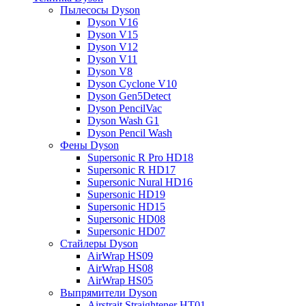
Пылесосы Dyson
Dyson V16
Dyson V15
Dyson V12
Dyson V11
Dyson V8
Dyson Cyclone V10
Dyson Gen5Detect
Dyson PencilVac
Dyson Wash G1
Dyson Pencil Wash
Фены Dyson
Supersonic R Pro HD18
Supersonic R HD17
Supersonic Nural HD16
Supersonic HD19
Supersonic HD15
Supersonic HD08
Supersonic HD07
Стайлеры Dyson
AirWrap HS09
AirWrap HS08
AirWrap HS05
Выпрямители Dyson
Airstrait Straightener HT01