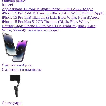
samsung galaxy
huawei
Apple iPhone 15 256GB
Apple iPhone 15 Plus 256GB
Apple
iPhone 15 Pro 256GB Titanium (Black, Blue, White, Natural)
Apple
iPhone 15 Pro 1TB Titanium (Black, Blue, White, Natural)
Apple
iPhone 15 Pro Max 512GB Titanium (Black, Blue, White,
Natural)
Apple iPhone 15 Pro Max 1TB Titanium (Black, Blue,
White, Natural)
Показать все товары
Смартфоны Apple
Смартфоны и планшеты
Аксессуары