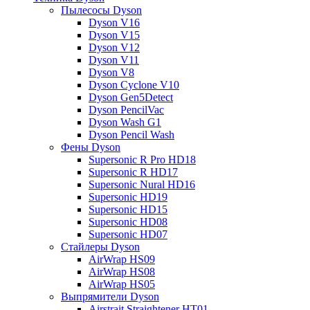
Пылесосы Dyson
Dyson V16
Dyson V15
Dyson V12
Dyson V11
Dyson V8
Dyson Cyclone V10
Dyson Gen5Detect
Dyson PencilVac
Dyson Wash G1
Dyson Pencil Wash
Фены Dyson
Supersonic R Pro HD18
Supersonic R HD17
Supersonic Nural HD16
Supersonic HD19
Supersonic HD15
Supersonic HD08
Supersonic HD07
Стайлеры Dyson
AirWrap HS09
AirWrap HS08
AirWrap HS05
Выпрямители Dyson
Airstrait Straightener HT01