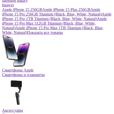
samsung galaxy
huawei
Apple iPhone 15 256GB
Apple iPhone 15 Plus 256GB
Apple
iPhone 15 Pro 256GB Titanium (Black, Blue, White, Natural)
Apple
iPhone 15 Pro 1TB Titanium (Black, Blue, White, Natural)
Apple
iPhone 15 Pro Max 512GB Titanium (Black, Blue, White,
Natural)
Apple iPhone 15 Pro Max 1TB Titanium (Black, Blue,
White, Natural)
Показать все товары
Смартфоны Apple
Смартфоны и планшеты
Аксессуары