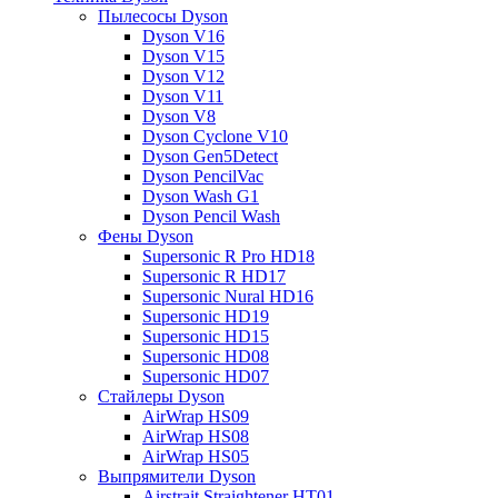
Пылесосы Dyson
Dyson V16
Dyson V15
Dyson V12
Dyson V11
Dyson V8
Dyson Cyclone V10
Dyson Gen5Detect
Dyson PencilVac
Dyson Wash G1
Dyson Pencil Wash
Фены Dyson
Supersonic R Pro HD18
Supersonic R HD17
Supersonic Nural HD16
Supersonic HD19
Supersonic HD15
Supersonic HD08
Supersonic HD07
Стайлеры Dyson
AirWrap HS09
AirWrap HS08
AirWrap HS05
Выпрямители Dyson
Airstrait Straightener HT01