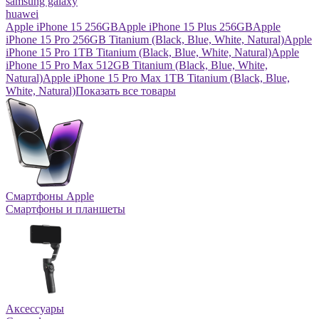
samsung galaxy
huawei
Apple iPhone 15 256GB
Apple iPhone 15 Plus 256GB
Apple
iPhone 15 Pro 256GB Titanium (Black, Blue, White, Natural)
Apple
iPhone 15 Pro 1TB Titanium (Black, Blue, White, Natural)
Apple
iPhone 15 Pro Max 512GB Titanium (Black, Blue, White,
Natural)
Apple iPhone 15 Pro Max 1TB Titanium (Black, Blue,
White, Natural)
Показать все товары
Смартфоны Apple
Смартфоны и планшеты
Аксессуары