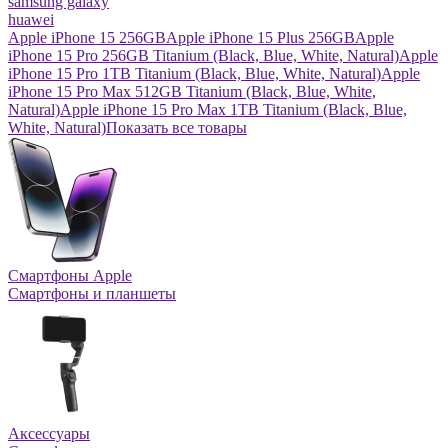
samsung galaxy
huawei
Apple iPhone 15 256GB
Apple iPhone 15 Plus 256GB
Apple
iPhone 15 Pro 256GB Titanium (Black, Blue, White, Natural)
Apple
iPhone 15 Pro 1TB Titanium (Black, Blue, White, Natural)
Apple
iPhone 15 Pro Max 512GB Titanium (Black, Blue, White,
Natural)
Apple iPhone 15 Pro Max 1TB Titanium (Black, Blue,
White, Natural)
Показать все товары
Смартфоны Apple
Смартфоны и планшеты
Аксессуары