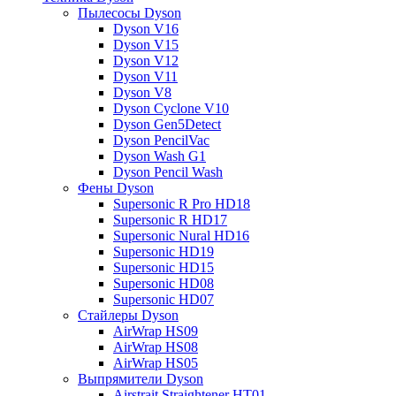
Пылесосы Dyson
Dyson V16
Dyson V15
Dyson V12
Dyson V11
Dyson V8
Dyson Cyclone V10
Dyson Gen5Detect
Dyson PencilVac
Dyson Wash G1
Dyson Pencil Wash
Фены Dyson
Supersonic R Pro HD18
Supersonic R HD17
Supersonic Nural HD16
Supersonic HD19
Supersonic HD15
Supersonic HD08
Supersonic HD07
Стайлеры Dyson
AirWrap HS09
AirWrap HS08
AirWrap HS05
Выпрямители Dyson
Airstrait Straightener HT01