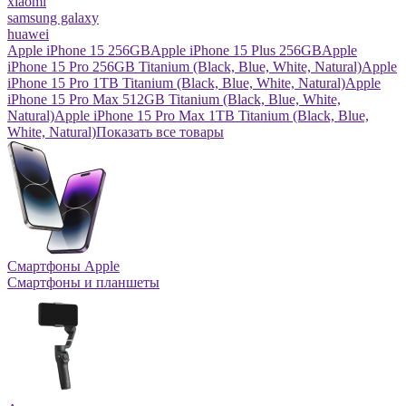
xiaomi
samsung galaxy
huawei
Apple iPhone 15 256GB
Apple iPhone 15 Plus 256GB
Apple
iPhone 15 Pro 256GB Titanium (Black, Blue, White, Natural)
Apple
iPhone 15 Pro 1TB Titanium (Black, Blue, White, Natural)
Apple
iPhone 15 Pro Max 512GB Titanium (Black, Blue, White,
Natural)
Apple iPhone 15 Pro Max 1TB Titanium (Black, Blue,
White, Natural)
Показать все товары
Смартфоны Apple
Смартфоны и планшеты