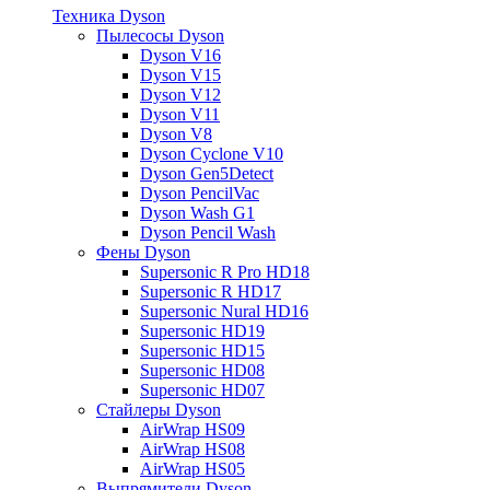
Техника Dyson
Пылесосы Dyson
Dyson V16
Dyson V15
Dyson V12
Dyson V11
Dyson V8
Dyson Cyclone V10
Dyson Gen5Detect
Dyson PencilVac
Dyson Wash G1
Dyson Pencil Wash
Фены Dyson
Supersonic R Pro HD18
Supersonic R HD17
Supersonic Nural HD16
Supersonic HD19
Supersonic HD15
Supersonic HD08
Supersonic HD07
Стайлеры Dyson
AirWrap HS09
AirWrap HS08
AirWrap HS05
Выпрямители Dyson