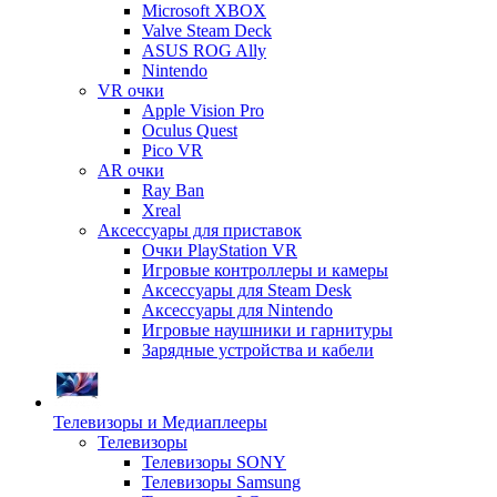
Microsoft XBOX
Valve Steam Deck
ASUS ROG Ally
Nintendo
VR очки
Apple Vision Pro
Oculus Quest
Pico VR
AR очки
Ray Ban
Xreal
Аксессуары для приставок
Очки PlayStation VR
Игровые контроллеры и камеры
Аксессуары для Steam Desk
Аксессуары для Nintendo
Игровые наушники и гарнитуры
Зарядные устройства и кабели
Телевизоры и Медиаплееры
Телевизоры
Телевизоры SONY
Телевизоры Samsung