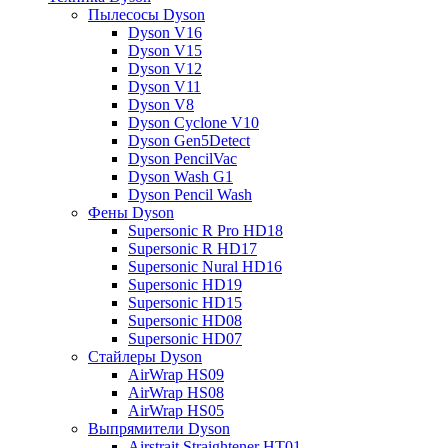
Пылесосы Dyson
Dyson V16
Dyson V15
Dyson V12
Dyson V11
Dyson V8
Dyson Cyclone V10
Dyson Gen5Detect
Dyson PencilVac
Dyson Wash G1
Dyson Pencil Wash
Фены Dyson
Supersonic R Pro HD18
Supersonic R HD17
Supersonic Nural HD16
Supersonic HD19
Supersonic HD15
Supersonic HD08
Supersonic HD07
Стайлеры Dyson
AirWrap HS09
AirWrap HS08
AirWrap HS05
Выпрямители Dyson
Airstrait Straightener HT01