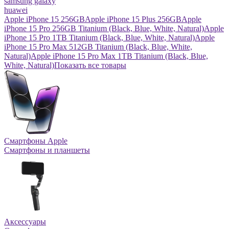
samsung galaxy
huawei
Apple iPhone 15 256GB
Apple iPhone 15 Plus 256GB
Apple
iPhone 15 Pro 256GB Titanium (Black, Blue, White, Natural)
Apple
iPhone 15 Pro 1TB Titanium (Black, Blue, White, Natural)
Apple
iPhone 15 Pro Max 512GB Titanium (Black, Blue, White,
Natural)
Apple iPhone 15 Pro Max 1TB Titanium (Black, Blue,
White, Natural)
Показать все товары
Смартфоны Apple
Смартфоны и планшеты
Аксессуары