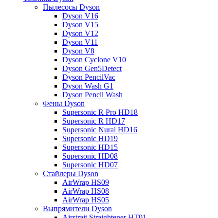
Пылесосы Dyson
Dyson V16
Dyson V15
Dyson V12
Dyson V11
Dyson V8
Dyson Cyclone V10
Dyson Gen5Detect
Dyson PencilVac
Dyson Wash G1
Dyson Pencil Wash
Фены Dyson
Supersonic R Pro HD18
Supersonic R HD17
Supersonic Nural HD16
Supersonic HD19
Supersonic HD15
Supersonic HD08
Supersonic HD07
Стайлеры Dyson
AirWrap HS09
AirWrap HS08
AirWrap HS05
Выпрямители Dyson
Airstrait Straightener HT01