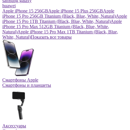
samsung galaxy
huawei
Apple iPhone 15 256GB
Apple iPhone 15 Plus 256GB
Apple
iPhone 15 Pro 256GB Titanium (Black, Blue, White, Natural)
Apple
iPhone 15 Pro 1TB Titanium (Black, Blue, White, Natural)
Apple
iPhone 15 Pro Max 512GB Titanium (Black, Blue, White,
Natural)
Apple iPhone 15 Pro Max 1TB Titanium (Black, Blue,
White, Natural)
Показать все товары
Смартфоны Apple
Смартфоны и планшеты
Аксессуары