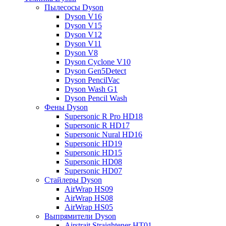
Пылесосы Dyson
Dyson V16
Dyson V15
Dyson V12
Dyson V11
Dyson V8
Dyson Cyclone V10
Dyson Gen5Detect
Dyson PencilVac
Dyson Wash G1
Dyson Pencil Wash
Фены Dyson
Supersonic R Pro HD18
Supersonic R HD17
Supersonic Nural HD16
Supersonic HD19
Supersonic HD15
Supersonic HD08
Supersonic HD07
Стайлеры Dyson
AirWrap HS09
AirWrap HS08
AirWrap HS05
Выпрямители Dyson
Airstrait Straightener HT01