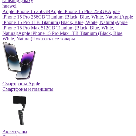
samsung galaxy
huawei
Apple iPhone 15 256GB
Apple iPhone 15 Plus 256GB
Apple
iPhone 15 Pro 256GB Titanium (Black, Blue, White, Natural)
Apple
iPhone 15 Pro 1TB Titanium (Black, Blue, White, Natural)
Apple
iPhone 15 Pro Max 512GB Titanium (Black, Blue, White,
Natural)
Apple iPhone 15 Pro Max 1TB Titanium (Black, Blue,
White, Natural)
Показать все товары
Смартфоны Apple
Смартфоны и планшеты
Аксессуары