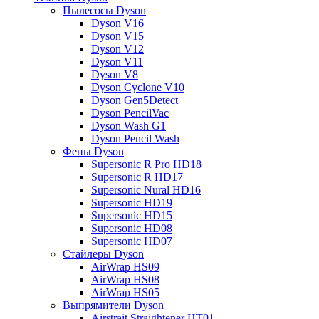
Пылесосы Dyson
Dyson V16
Dyson V15
Dyson V12
Dyson V11
Dyson V8
Dyson Cyclone V10
Dyson Gen5Detect
Dyson PencilVac
Dyson Wash G1
Dyson Pencil Wash
Фены Dyson
Supersonic R Pro HD18
Supersonic R HD17
Supersonic Nural HD16
Supersonic HD19
Supersonic HD15
Supersonic HD08
Supersonic HD07
Стайлеры Dyson
AirWrap HS09
AirWrap HS08
AirWrap HS05
Выпрямители Dyson
Airstrait Straightener HT01