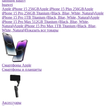
samsung galaxy
huawei
Apple iPhone 15 256GB
Apple iPhone 15 Plus 256GB
Apple
iPhone 15 Pro 256GB Titanium (Black, Blue, White, Natural)
Apple
iPhone 15 Pro 1TB Titanium (Black, Blue, White, Natural)
Apple
iPhone 15 Pro Max 512GB Titanium (Black, Blue, White,
Natural)
Apple iPhone 15 Pro Max 1TB Titanium (Black, Blue,
White, Natural)
Показать все товары
Смартфоны Apple
Смартфоны и планшеты
Аксессуары