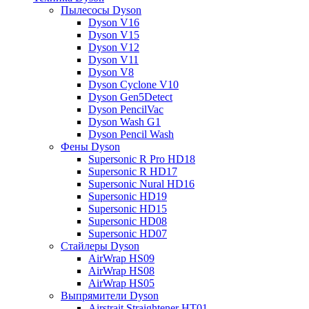
Пылесосы Dyson
Dyson V16
Dyson V15
Dyson V12
Dyson V11
Dyson V8
Dyson Cyclone V10
Dyson Gen5Detect
Dyson PencilVac
Dyson Wash G1
Dyson Pencil Wash
Фены Dyson
Supersonic R Pro HD18
Supersonic R HD17
Supersonic Nural HD16
Supersonic HD19
Supersonic HD15
Supersonic HD08
Supersonic HD07
Стайлеры Dyson
AirWrap HS09
AirWrap HS08
AirWrap HS05
Выпрямители Dyson
Airstrait Straightener HT01