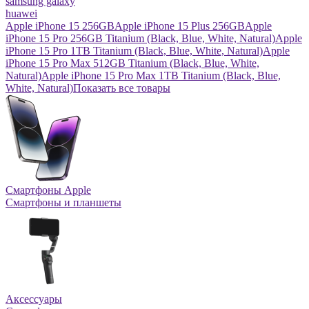
samsung galaxy
huawei
Apple iPhone 15 256GB
Apple iPhone 15 Plus 256GB
Apple
iPhone 15 Pro 256GB Titanium (Black, Blue, White, Natural)
Apple
iPhone 15 Pro 1TB Titanium (Black, Blue, White, Natural)
Apple
iPhone 15 Pro Max 512GB Titanium (Black, Blue, White,
Natural)
Apple iPhone 15 Pro Max 1TB Titanium (Black, Blue,
White, Natural)
Показать все товары
Смартфоны Apple
Смартфоны и планшеты
Аксессуары