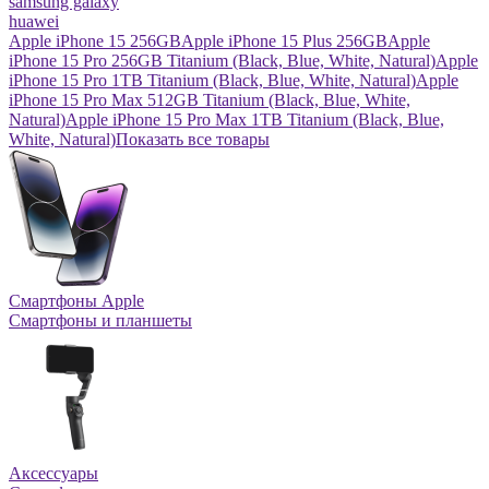
samsung galaxy
huawei
Apple iPhone 15 256GB
Apple iPhone 15 Plus 256GB
Apple
iPhone 15 Pro 256GB Titanium (Black, Blue, White, Natural)
Apple
iPhone 15 Pro 1TB Titanium (Black, Blue, White, Natural)
Apple
iPhone 15 Pro Max 512GB Titanium (Black, Blue, White,
Natural)
Apple iPhone 15 Pro Max 1TB Titanium (Black, Blue,
White, Natural)
Показать все товары
Смартфоны Apple
Смартфоны и планшеты
Аксессуары