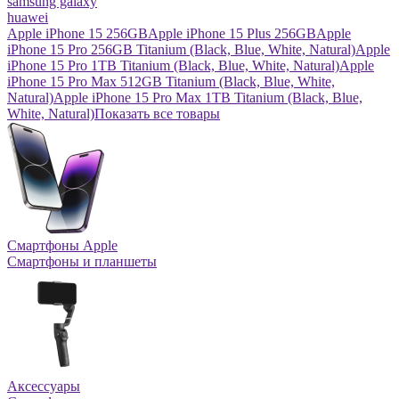
samsung galaxy
huawei
Apple iPhone 15 256GB
Apple iPhone 15 Plus 256GB
Apple
iPhone 15 Pro 256GB Titanium (Black, Blue, White, Natural)
Apple
iPhone 15 Pro 1TB Titanium (Black, Blue, White, Natural)
Apple
iPhone 15 Pro Max 512GB Titanium (Black, Blue, White,
Natural)
Apple iPhone 15 Pro Max 1TB Titanium (Black, Blue,
White, Natural)
Показать все товары
Смартфоны Apple
Смартфоны и планшеты
Аксессуары