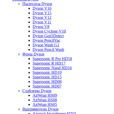
Пылесосы Dyson
Dyson V16
Dyson V15
Dyson V12
Dyson V11
Dyson V8
Dyson Cyclone V10
Dyson Gen5Detect
Dyson PencilVac
Dyson Wash G1
Dyson Pencil Wash
Фены Dyson
Supersonic R Pro HD18
Supersonic R HD17
Supersonic Nural HD16
Supersonic HD19
Supersonic HD15
Supersonic HD08
Supersonic HD07
Стайлеры Dyson
AirWrap HS09
AirWrap HS08
AirWrap HS05
Выпрямители Dyson
Airstrait Straightener HT01