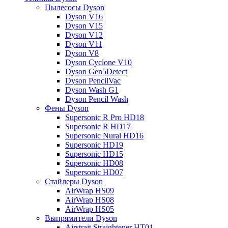
Пылесосы Dyson
Dyson V16
Dyson V15
Dyson V12
Dyson V11
Dyson V8
Dyson Cyclone V10
Dyson Gen5Detect
Dyson PencilVac
Dyson Wash G1
Dyson Pencil Wash
Фены Dyson
Supersonic R Pro HD18
Supersonic R HD17
Supersonic Nural HD16
Supersonic HD19
Supersonic HD15
Supersonic HD08
Supersonic HD07
Стайлеры Dyson
AirWrap HS09
AirWrap HS08
AirWrap HS05
Выпрямители Dyson
Airstrait Straightener HT01