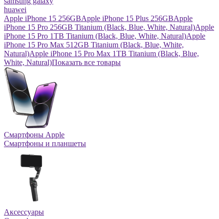
samsung galaxy
huawei
Apple iPhone 15 256GB
Apple iPhone 15 Plus 256GB
Apple
iPhone 15 Pro 256GB Titanium (Black, Blue, White, Natural)
Apple
iPhone 15 Pro 1TB Titanium (Black, Blue, White, Natural)
Apple
iPhone 15 Pro Max 512GB Titanium (Black, Blue, White,
Natural)
Apple iPhone 15 Pro Max 1TB Titanium (Black, Blue,
White, Natural)
Показать все товары
Смартфоны Apple
Смартфоны и планшеты
Аксессуары