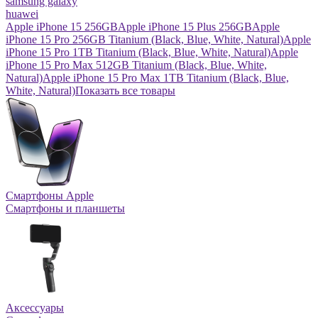
samsung galaxy
huawei
Apple iPhone 15 256GB
Apple iPhone 15 Plus 256GB
Apple
iPhone 15 Pro 256GB Titanium (Black, Blue, White, Natural)
Apple
iPhone 15 Pro 1TB Titanium (Black, Blue, White, Natural)
Apple
iPhone 15 Pro Max 512GB Titanium (Black, Blue, White,
Natural)
Apple iPhone 15 Pro Max 1TB Titanium (Black, Blue,
White, Natural)
Показать все товары
Смартфоны Apple
Смартфоны и планшеты
Аксессуары