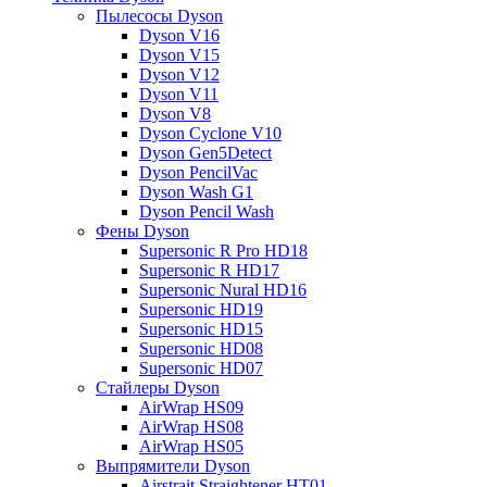
Пылесосы Dyson
Dyson V16
Dyson V15
Dyson V12
Dyson V11
Dyson V8
Dyson Cyclone V10
Dyson Gen5Detect
Dyson PencilVac
Dyson Wash G1
Dyson Pencil Wash
Фены Dyson
Supersonic R Pro HD18
Supersonic R HD17
Supersonic Nural HD16
Supersonic HD19
Supersonic HD15
Supersonic HD08
Supersonic HD07
Стайлеры Dyson
AirWrap HS09
AirWrap HS08
AirWrap HS05
Выпрямители Dyson
Airstrait Straightener HT01