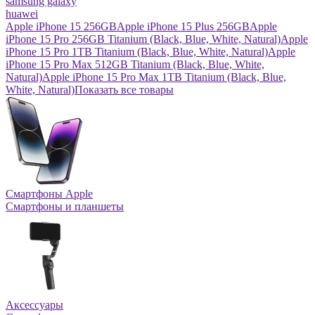
samsung galaxy
huawei
Apple iPhone 15 256GB
Apple iPhone 15 Plus 256GB
Apple
iPhone 15 Pro 256GB Titanium (Black, Blue, White, Natural)
Apple
iPhone 15 Pro 1TB Titanium (Black, Blue, White, Natural)
Apple
iPhone 15 Pro Max 512GB Titanium (Black, Blue, White,
Natural)
Apple iPhone 15 Pro Max 1TB Titanium (Black, Blue,
White, Natural)
Показать все товары
Смартфоны Apple
Смартфоны и планшеты
Аксессуары