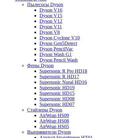
Пылесосы Dyson
Dyson V16
Dyson V15
Dyson V12
Dyson V11
Dyson V8
Dyson Cyclone V10
Dyson Gen5Detect
Dyson PencilVac
Dyson Wash G1
Dyson Pencil Wash
Фены Dyson
Supersonic R Pro HD18
Supersonic R HD17
Supersonic Nural HD16
Supersonic HD19
Supersonic HD15
Supersonic HD08
Supersonic HD07
Стайлеры Dyson
AirWrap HS09
AirWrap HS08
AirWrap HS05
Выпрямители Dyson
Airstrait Straightener HT01