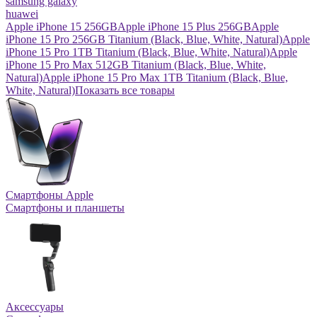
samsung galaxy
huawei
Apple iPhone 15 256GB
Apple iPhone 15 Plus 256GB
Apple
iPhone 15 Pro 256GB Titanium (Black, Blue, White, Natural)
Apple
iPhone 15 Pro 1TB Titanium (Black, Blue, White, Natural)
Apple
iPhone 15 Pro Max 512GB Titanium (Black, Blue, White,
Natural)
Apple iPhone 15 Pro Max 1TB Titanium (Black, Blue,
White, Natural)
Показать все товары
Смартфоны Apple
Смартфоны и планшеты
Аксессуары