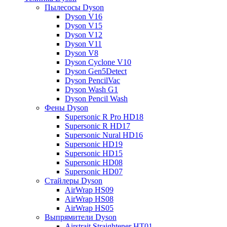
Пылесосы Dyson
Dyson V16
Dyson V15
Dyson V12
Dyson V11
Dyson V8
Dyson Cyclone V10
Dyson Gen5Detect
Dyson PencilVac
Dyson Wash G1
Dyson Pencil Wash
Фены Dyson
Supersonic R Pro HD18
Supersonic R HD17
Supersonic Nural HD16
Supersonic HD19
Supersonic HD15
Supersonic HD08
Supersonic HD07
Стайлеры Dyson
AirWrap HS09
AirWrap HS08
AirWrap HS05
Выпрямители Dyson
Airstrait Straightener HT01