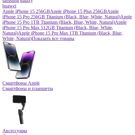
samsung galaxy
huawei
Apple iPhone 15 256GB
Apple iPhone 15 Plus 256GB
Apple
iPhone 15 Pro 256GB Titanium (Black, Blue, White, Natural)
Apple
iPhone 15 Pro 1TB Titanium (Black, Blue, White, Natural)
Apple
iPhone 15 Pro Max 512GB Titanium (Black, Blue, White,
Natural)
Apple iPhone 15 Pro Max 1TB Titanium (Black, Blue,
White, Natural)
Показать все товары
Смартфоны Apple
Смартфоны и планшеты
Аксессуары