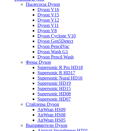
Пылесосы Dyson
Dyson V16
Dyson V15
Dyson V12
Dyson V11
Dyson V8
Dyson Cyclone V10
Dyson Gen5Detect
Dyson PencilVac
Dyson Wash G1
Dyson Pencil Wash
Фены Dyson
Supersonic R Pro HD18
Supersonic R HD17
Supersonic Nural HD16
Supersonic HD19
Supersonic HD15
Supersonic HD08
Supersonic HD07
Стайлеры Dyson
AirWrap HS09
AirWrap HS08
AirWrap HS05
Выпрямители Dyson
Airstrait Straightener HT01