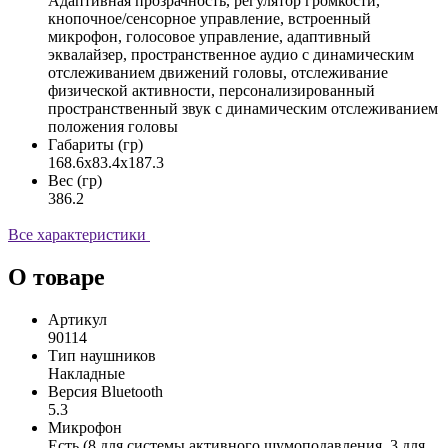
Адаптивная прозрачность, регулятор громкости,
кнопочное/сенсорное управление, встроенный
микрофон, голосовое управление, aдаптивный
эквалайзер, пространственное аудио с динамическим
отслеживанием движений головы, отслеживание
физической активности, персонализированный
пространственный звук с динамическим отслеживанием
положения головы
Габариты (гр)
168.6x83.4x187.3
Вес (гр)
386.2
Все характеристики
О товаре
Артикул
90114
Тип наушников
Накладные
Версия Bluetooth
5.3
Микрофон
Есть (8 для системы активного шумоподавления, 3 для