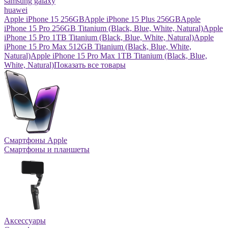
samsung galaxy
huawei
Apple iPhone 15 256GB
Apple iPhone 15 Plus 256GB
Apple
iPhone 15 Pro 256GB Titanium (Black, Blue, White, Natural)
Apple
iPhone 15 Pro 1TB Titanium (Black, Blue, White, Natural)
Apple
iPhone 15 Pro Max 512GB Titanium (Black, Blue, White,
Natural)
Apple iPhone 15 Pro Max 1TB Titanium (Black, Blue,
White, Natural)
Показать все товары
Смартфоны Apple
Смартфоны и планшеты
Аксессуары