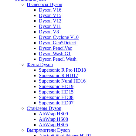
Пылесосы Dyson
Dyson V16
Dyson V15
Dyson V12
Dyson V11
Dyson V8
Dyson Cyclone V10
Dyson Gen5Detect
Dyson PencilVac
Dyson Wash G1
Dyson Pencil Wash
Фены Dyson
Supersonic R Pro HD18
Supersonic R HD17
Supersonic Nural HD16
Supersonic HD19
Supersonic HD15
Supersonic HD08
Supersonic HD07
Стайлеры Dyson
AirWrap HS09
AirWrap HS08
AirWrap HS05
Выпрямители Dyson
Airstrait Straightener HT01