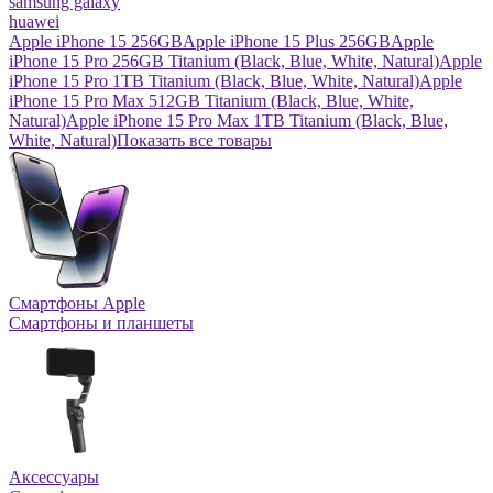
samsung galaxy
huawei
Apple iPhone 15 256GB
Apple iPhone 15 Plus 256GB
Apple
iPhone 15 Pro 256GB Titanium (Black, Blue, White, Natural)
Apple
iPhone 15 Pro 1TB Titanium (Black, Blue, White, Natural)
Apple
iPhone 15 Pro Max 512GB Titanium (Black, Blue, White,
Natural)
Apple iPhone 15 Pro Max 1TB Titanium (Black, Blue,
White, Natural)
Показать все товары
Смартфоны Apple
Смартфоны и планшеты
Аксессуары