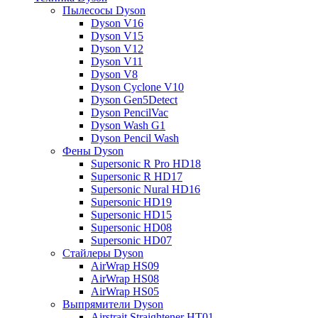
Пылесосы Dyson
Dyson V16
Dyson V15
Dyson V12
Dyson V11
Dyson V8
Dyson Cyclone V10
Dyson Gen5Detect
Dyson PencilVac
Dyson Wash G1
Dyson Pencil Wash
Фены Dyson
Supersonic R Pro HD18
Supersonic R HD17
Supersonic Nural HD16
Supersonic HD19
Supersonic HD15
Supersonic HD08
Supersonic HD07
Стайлеры Dyson
AirWrap HS09
AirWrap HS08
AirWrap HS05
Выпрямители Dyson
Airstrait Straightener HT01