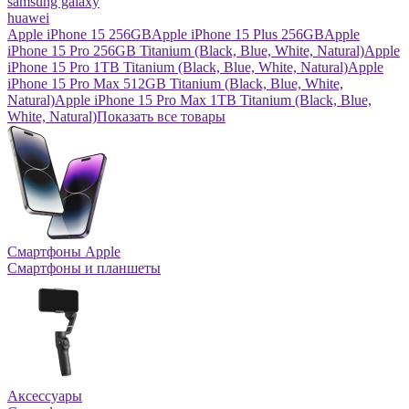
samsung galaxy
huawei
Apple iPhone 15 256GB
Apple iPhone 15 Plus 256GB
Apple
iPhone 15 Pro 256GB Titanium (Black, Blue, White, Natural)
Apple
iPhone 15 Pro 1TB Titanium (Black, Blue, White, Natural)
Apple
iPhone 15 Pro Max 512GB Titanium (Black, Blue, White,
Natural)
Apple iPhone 15 Pro Max 1TB Titanium (Black, Blue,
White, Natural)
Показать все товары
Смартфоны Apple
Смартфоны и планшеты
Аксессуары