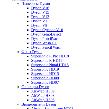
Пылесосы Dyson
Dyson V16
Dyson V15
Dyson V12
Dyson V11
Dyson V8
Dyson Cyclone V10
Dyson Gen5Detect
Dyson PencilVac
Dyson Wash G1
Dyson Pencil Wash
Фены Dyson
Supersonic R Pro HD18
Supersonic R HD17
Supersonic Nural HD16
Supersonic HD19
Supersonic HD15
Supersonic HD08
Supersonic HD07
Стайлеры Dyson
AirWrap HS09
AirWrap HS08
AirWrap HS05
Выпрямители Dyson
Airstrait Straightener HT01