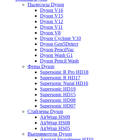
Пылесосы Dyson
Dyson V16
Dyson V15
Dyson V12
Dyson V11
Dyson V8
Dyson Cyclone V10
Dyson Gen5Detect
Dyson PencilVac
Dyson Wash G1
Dyson Pencil Wash
Фены Dyson
Supersonic R Pro HD18
Supersonic R HD17
Supersonic Nural HD16
Supersonic HD19
Supersonic HD15
Supersonic HD08
Supersonic HD07
Стайлеры Dyson
AirWrap HS09
AirWrap HS08
AirWrap HS05
Выпрямители Dyson
Airstrait Straightener HT01