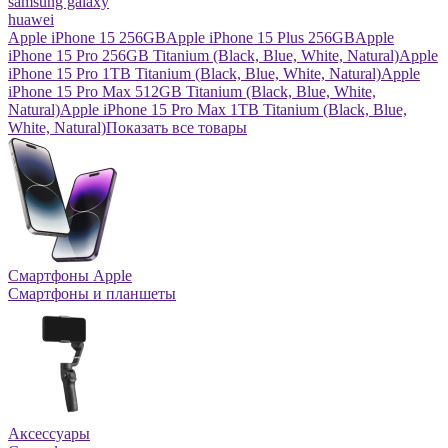
samsung galaxy
huawei
Apple iPhone 15 256GB
Apple iPhone 15 Plus 256GB
Apple
iPhone 15 Pro 256GB Titanium (Black, Blue, White, Natural)
Apple
iPhone 15 Pro 1TB Titanium (Black, Blue, White, Natural)
Apple
iPhone 15 Pro Max 512GB Titanium (Black, Blue, White,
Natural)
Apple iPhone 15 Pro Max 1TB Titanium (Black, Blue,
White, Natural)
Показать все товары
Смартфоны Apple
Смартфоны и планшеты
Аксессуары