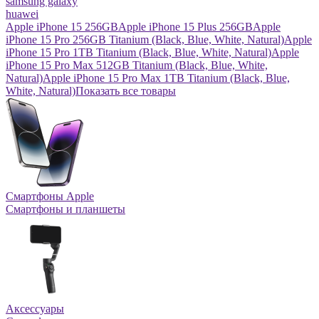
samsung galaxy
huawei
Apple iPhone 15 256GB
Apple iPhone 15 Plus 256GB
Apple
iPhone 15 Pro 256GB Titanium (Black, Blue, White, Natural)
Apple
iPhone 15 Pro 1TB Titanium (Black, Blue, White, Natural)
Apple
iPhone 15 Pro Max 512GB Titanium (Black, Blue, White,
Natural)
Apple iPhone 15 Pro Max 1TB Titanium (Black, Blue,
White, Natural)
Показать все товары
Смартфоны Apple
Смартфоны и планшеты
Аксессуары