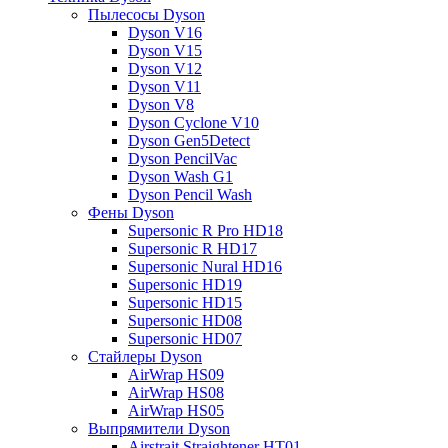
Пылесосы Dyson
Dyson V16
Dyson V15
Dyson V12
Dyson V11
Dyson V8
Dyson Cyclone V10
Dyson Gen5Detect
Dyson PencilVac
Dyson Wash G1
Dyson Pencil Wash
Фены Dyson
Supersonic R Pro HD18
Supersonic R HD17
Supersonic Nural HD16
Supersonic HD19
Supersonic HD15
Supersonic HD08
Supersonic HD07
Стайлеры Dyson
AirWrap HS09
AirWrap HS08
AirWrap HS05
Выпрямители Dyson
Airstrait Straightener HT01