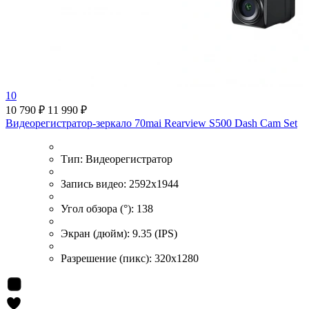
10
10 790 ₽
11 990 ₽
Видеорегистратор-зеркало 70mai Rearview S500 Dash Cam Set
Тип:
Видеорегистратор
Запись видео:
2592x1944
Угол обзора (°):
138
Экран (дюйм):
9.35 (IPS)
Разрешение (пикс):
320x1280