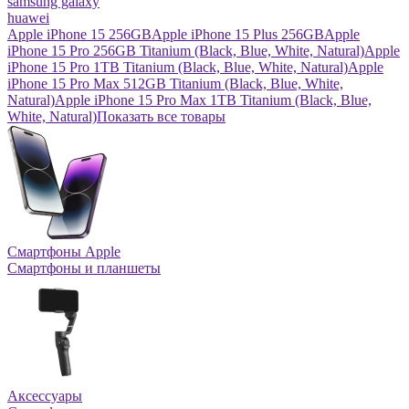
samsung galaxy
huawei
Apple iPhone 15 256GB
Apple iPhone 15 Plus 256GB
Apple
iPhone 15 Pro 256GB Titanium (Black, Blue, White, Natural)
Apple
iPhone 15 Pro 1TB Titanium (Black, Blue, White, Natural)
Apple
iPhone 15 Pro Max 512GB Titanium (Black, Blue, White,
Natural)
Apple iPhone 15 Pro Max 1TB Titanium (Black, Blue,
White, Natural)
Показать все товары
Смартфоны Apple
Смартфоны и планшеты
Аксессуары