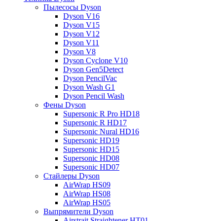
Пылесосы Dyson
Dyson V16
Dyson V15
Dyson V12
Dyson V11
Dyson V8
Dyson Cyclone V10
Dyson Gen5Detect
Dyson PencilVac
Dyson Wash G1
Dyson Pencil Wash
Фены Dyson
Supersonic R Pro HD18
Supersonic R HD17
Supersonic Nural HD16
Supersonic HD19
Supersonic HD15
Supersonic HD08
Supersonic HD07
Стайлеры Dyson
AirWrap HS09
AirWrap HS08
AirWrap HS05
Выпрямители Dyson
Airstrait Straightener HT01