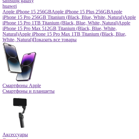
samsung galaxy
huawei
Apple iPhone 15 256GB
Apple iPhone 15 Plus 256GB
Apple
iPhone 15 Pro 256GB Titanium (Black, Blue, White, Natural)
Apple
iPhone 15 Pro 1TB Titanium (Black, Blue, White, Natural)
Apple
iPhone 15 Pro Max 512GB Titanium (Black, Blue, White,
Natural)
Apple iPhone 15 Pro Max 1TB Titanium (Black, Blue,
White, Natural)
Показать все товары
Смартфоны Apple
Смартфоны и планшеты
Аксессуары