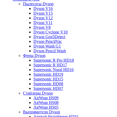
Пылесосы Dyson
Dyson V16
Dyson V15
Dyson V12
Dyson V11
Dyson V8
Dyson Cyclone V10
Dyson Gen5Detect
Dyson PencilVac
Dyson Wash G1
Dyson Pencil Wash
Фены Dyson
Supersonic R Pro HD18
Supersonic R HD17
Supersonic Nural HD16
Supersonic HD19
Supersonic HD15
Supersonic HD08
Supersonic HD07
Стайлеры Dyson
AirWrap HS09
AirWrap HS08
AirWrap HS05
Выпрямители Dyson
Airstrait Straightener HT01