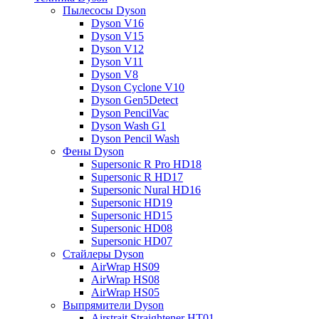
Пылесосы Dyson
Dyson V16
Dyson V15
Dyson V12
Dyson V11
Dyson V8
Dyson Cyclone V10
Dyson Gen5Detect
Dyson PencilVac
Dyson Wash G1
Dyson Pencil Wash
Фены Dyson
Supersonic R Pro HD18
Supersonic R HD17
Supersonic Nural HD16
Supersonic HD19
Supersonic HD15
Supersonic HD08
Supersonic HD07
Стайлеры Dyson
AirWrap HS09
AirWrap HS08
AirWrap HS05
Выпрямители Dyson
Airstrait Straightener HT01