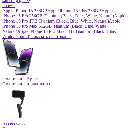
samsung galaxy
huawei
Apple iPhone 15 256GB
Apple iPhone 15 Plus 256GB
Apple
iPhone 15 Pro 256GB Titanium (Black, Blue, White, Natural)
Apple
iPhone 15 Pro 1TB Titanium (Black, Blue, White, Natural)
Apple
iPhone 15 Pro Max 512GB Titanium (Black, Blue, White,
Natural)
Apple iPhone 15 Pro Max 1TB Titanium (Black, Blue,
White, Natural)
Показать все товары
Смартфоны Apple
Смартфоны и планшеты
Аксессуары