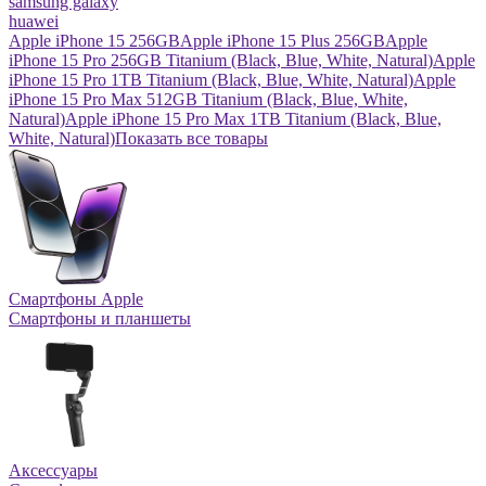
samsung galaxy
huawei
Apple iPhone 15 256GB
Apple iPhone 15 Plus 256GB
Apple
iPhone 15 Pro 256GB Titanium (Black, Blue, White, Natural)
Apple
iPhone 15 Pro 1TB Titanium (Black, Blue, White, Natural)
Apple
iPhone 15 Pro Max 512GB Titanium (Black, Blue, White,
Natural)
Apple iPhone 15 Pro Max 1TB Titanium (Black, Blue,
White, Natural)
Показать все товары
Смартфоны Apple
Смартфоны и планшеты
Аксессуары