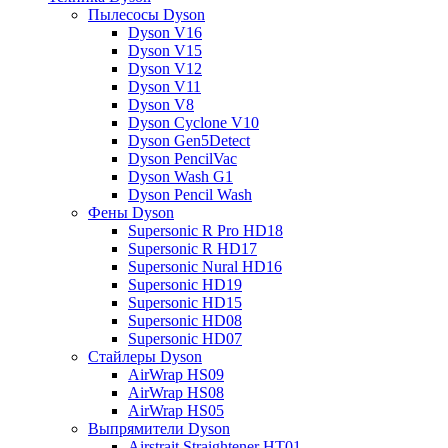
Пылесосы Dyson
Dyson V16
Dyson V15
Dyson V12
Dyson V11
Dyson V8
Dyson Cyclone V10
Dyson Gen5Detect
Dyson PencilVac
Dyson Wash G1
Dyson Pencil Wash
Фены Dyson
Supersonic R Pro HD18
Supersonic R HD17
Supersonic Nural HD16
Supersonic HD19
Supersonic HD15
Supersonic HD08
Supersonic HD07
Стайлеры Dyson
AirWrap HS09
AirWrap HS08
AirWrap HS05
Выпрямители Dyson
Airstrait Straightener HT01