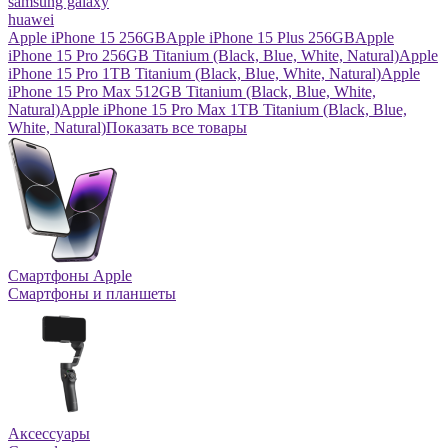
samsung galaxy
huawei
Apple iPhone 15 256GB
Apple iPhone 15 Plus 256GB
Apple
iPhone 15 Pro 256GB Titanium (Black, Blue, White, Natural)
Apple
iPhone 15 Pro 1TB Titanium (Black, Blue, White, Natural)
Apple
iPhone 15 Pro Max 512GB Titanium (Black, Blue, White,
Natural)
Apple iPhone 15 Pro Max 1TB Titanium (Black, Blue,
White, Natural)
Показать все товары
Смартфоны Apple
Смартфоны и планшеты
Аксессуары