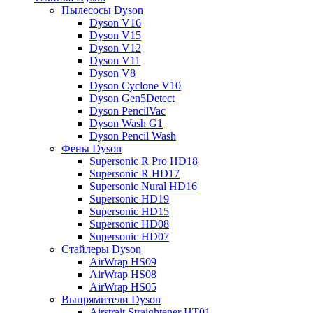
Пылесосы Dyson
Dyson V16
Dyson V15
Dyson V12
Dyson V11
Dyson V8
Dyson Cyclone V10
Dyson Gen5Detect
Dyson PencilVac
Dyson Wash G1
Dyson Pencil Wash
Фены Dyson
Supersonic R Pro HD18
Supersonic R HD17
Supersonic Nural HD16
Supersonic HD19
Supersonic HD15
Supersonic HD08
Supersonic HD07
Стайлеры Dyson
AirWrap HS09
AirWrap HS08
AirWrap HS05
Выпрямители Dyson
Airstrait Straightener HT01