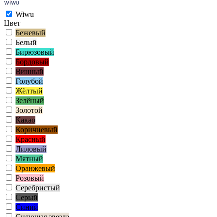
Wiwu
Цвет
Бежевый
Белый
Бирюзовый
Бордовый
Винный
Голубой
Жёлтый
Зелёный
Золотой
Какао
Коричневый
Красный
Лиловый
Мятный
Оранжевый
Розовый
Серебристый
Серый
Синий
Сияющая звезда