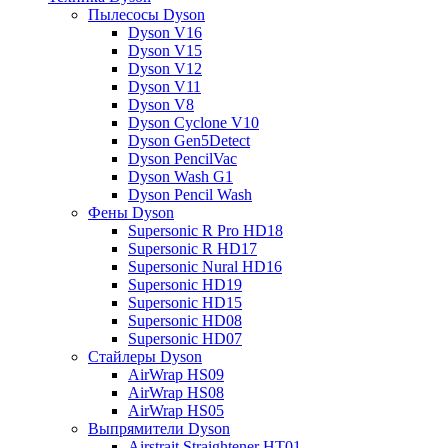
Пылесосы Dyson
Dyson V16
Dyson V15
Dyson V12
Dyson V11
Dyson V8
Dyson Cyclone V10
Dyson Gen5Detect
Dyson PencilVac
Dyson Wash G1
Dyson Pencil Wash
Фены Dyson
Supersonic R Pro HD18
Supersonic R HD17
Supersonic Nural HD16
Supersonic HD19
Supersonic HD15
Supersonic HD08
Supersonic HD07
Стайлеры Dyson
AirWrap HS09
AirWrap HS08
AirWrap HS05
Выпрямители Dyson
Airstrait Straightener HT01