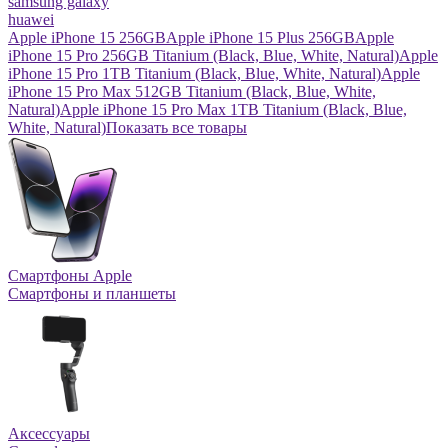
samsung galaxy
huawei
Apple iPhone 15 256GB
Apple iPhone 15 Plus 256GB
Apple
iPhone 15 Pro 256GB Titanium (Black, Blue, White, Natural)
Apple
iPhone 15 Pro 1TB Titanium (Black, Blue, White, Natural)
Apple
iPhone 15 Pro Max 512GB Titanium (Black, Blue, White,
Natural)
Apple iPhone 15 Pro Max 1TB Titanium (Black, Blue,
White, Natural)
Показать все товары
Смартфоны Apple
Смартфоны и планшеты
Аксессуары