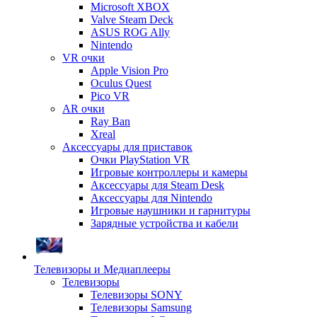
Microsoft XBOX
Valve Steam Deck
ASUS ROG Ally
Nintendo
VR очки
Apple Vision Pro
Oculus Quest
Pico VR
AR очки
Ray Ban
Xreal
Аксессуары для приставок
Очки PlayStation VR
Игровые контроллеры и камеры
Аксессуары для Steam Desk
Аксессуары для Nintendo
Игровые наушники и гарнитуры
Зарядные устройства и кабели
Телевизоры и Медиаплееры
Телевизоры
Телевизоры SONY
Телевизоры Samsung