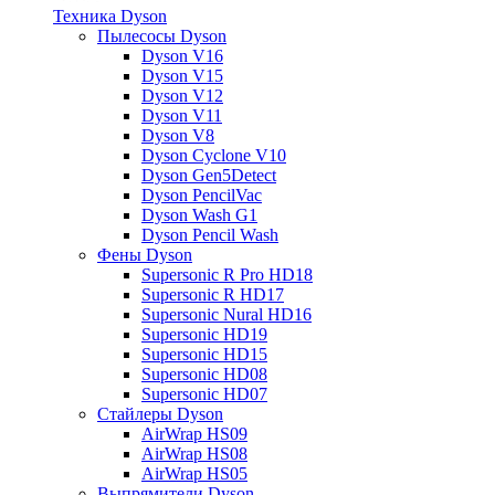
Техника Dyson
Пылесосы Dyson
Dyson V16
Dyson V15
Dyson V12
Dyson V11
Dyson V8
Dyson Cyclone V10
Dyson Gen5Detect
Dyson PencilVac
Dyson Wash G1
Dyson Pencil Wash
Фены Dyson
Supersonic R Pro HD18
Supersonic R HD17
Supersonic Nural HD16
Supersonic HD19
Supersonic HD15
Supersonic HD08
Supersonic HD07
Стайлеры Dyson
AirWrap HS09
AirWrap HS08
AirWrap HS05
Выпрямители Dyson