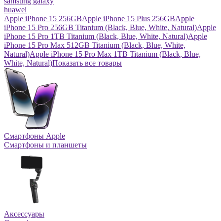
samsung galaxy
huawei
Apple iPhone 15 256GB
Apple iPhone 15 Plus 256GB
Apple
iPhone 15 Pro 256GB Titanium (Black, Blue, White, Natural)
Apple
iPhone 15 Pro 1TB Titanium (Black, Blue, White, Natural)
Apple
iPhone 15 Pro Max 512GB Titanium (Black, Blue, White,
Natural)
Apple iPhone 15 Pro Max 1TB Titanium (Black, Blue,
White, Natural)
Показать все товары
Смартфоны Apple
Смартфоны и планшеты
Аксессуары