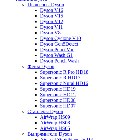
Пылесосы Dyson
Dyson V16
Dyson V15
Dyson V12
Dyson V11
Dyson V8
Dyson Cyclone V10
Dyson Gen5Detect
Dyson PencilVac
Dyson Wash G1
Dyson Pencil Wash
Фены Dyson
Supersonic R Pro HD18
Supersonic R HD17
Supersonic Nural HD16
Supersonic HD19
Supersonic HD15
Supersonic HD08
Supersonic HD07
Стайлеры Dyson
AirWrap HS09
AirWrap HS08
AirWrap HS05
Выпрямители Dyson
Airstrait Straightener HT01