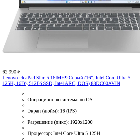
62 990 ₽
Lenovo IdeaPad Slim 5 16IMH9 Серый (16", Intel Core Ultra 5
125H, 16Гб, 512Гб SSD, Intel ARC, DOS) 83DC00AVIN
Операционная система:
no OS
Экран (дюйм):
16 (IPS)
Разрешение (пикс):
1920x1200
Процессор:
Intel Core Ultra 5 125H