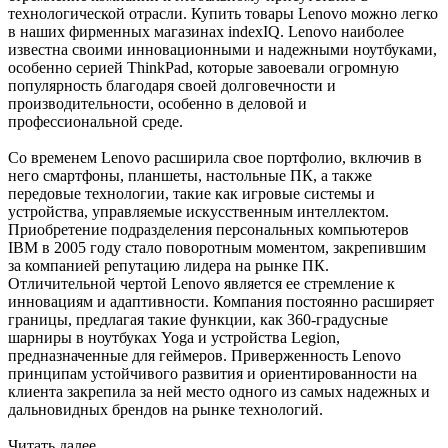
технологической отрасли. Купить товары Lenovo можно легко
в наших фирменных магазинах indexIQ. Lenovo наиболее
известна своими инновационными и надежными ноутбуками,
особенно серией ThinkPad, которые завоевали огромную
популярность благодаря своей долговечности и
производительности, особенно в деловой и
профессиональной среде.
Со временем Lenovo расширила свое портфолио, включив в
него смартфоны, планшеты, настольные ПК, а также
передовые технологии, такие как игровые системы и
устройства, управляемые искусственным интеллектом.
Приобретение подразделения персональных компьютеров
IBM в 2005 году стало поворотным моментом, закрепившим
за компанией репутацию лидера на рынке ПК.
Отличительной чертой Lenovo является ее стремление к
инновациям и адаптивности. Компания постоянно расширяет
границы, предлагая такие функции, как 360-градусные
шарниры в ноутбуках Yoga и устройства Legion,
предназначенные для геймеров. Приверженность Lenovo
принципам устойчивого развития и ориентированности на
клиента закрепила за ней место одного из самых надежных и
дальновидных брендов на рынке технологий.
Читать далее