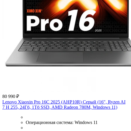
80 990 ₽
Lenovo Xiaoxin Pro 16C 2025 (AHP10R) Серый (16", Ryzen AI
7 H 255, 24Гб, 1Тб SSD, AMD Radeon 780M, Windows 11)
Операционная система:
Windows 11