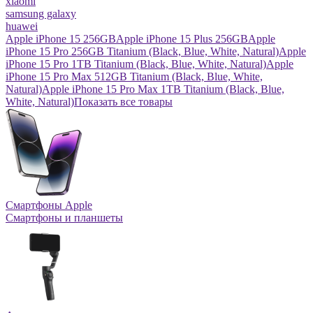
xiaomi
samsung galaxy
huawei
Apple iPhone 15 256GB
Apple iPhone 15 Plus 256GB
Apple
iPhone 15 Pro 256GB Titanium (Black, Blue, White, Natural)
Apple
iPhone 15 Pro 1TB Titanium (Black, Blue, White, Natural)
Apple
iPhone 15 Pro Max 512GB Titanium (Black, Blue, White,
Natural)
Apple iPhone 15 Pro Max 1TB Titanium (Black, Blue,
White, Natural)
Показать все товары
Смартфоны Apple
Смартфоны и планшеты