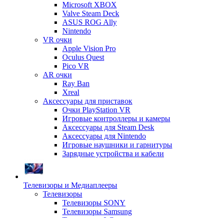
Microsoft XBOX
Valve Steam Deck
ASUS ROG Ally
Nintendo
VR очки
Apple Vision Pro
Oculus Quest
Pico VR
AR очки
Ray Ban
Xreal
Аксессуары для приставок
Очки PlayStation VR
Игровые контроллеры и камеры
Аксессуары для Steam Desk
Аксессуары для Nintendo
Игровые наушники и гарнитуры
Зарядные устройства и кабели
Телевизоры и Медиаплееры
Телевизоры
Телевизоры SONY
Телевизоры Samsung