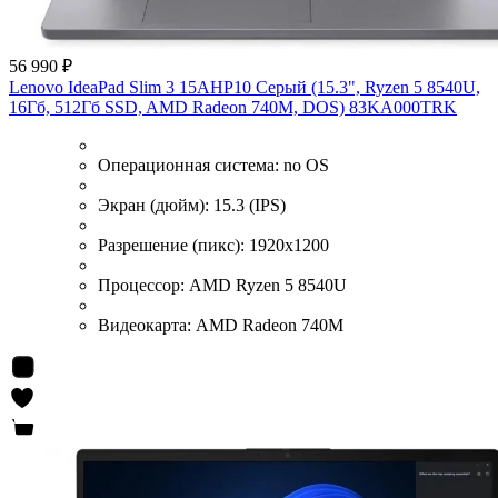
56 990 ₽
Lenovo IdeaPad Slim 3 15AHP10 Серый (15.3", Ryzen 5 8540U,
16Гб, 512Гб SSD, AMD Radeon 740M, DOS) 83KA000TRK
Операционная система:
no OS
Экран (дюйм):
15.3 (IPS)
Разрешение (пикс):
1920x1200
Процессор:
AMD Ryzen 5 8540U
Видеокарта:
AMD Radeon 740M