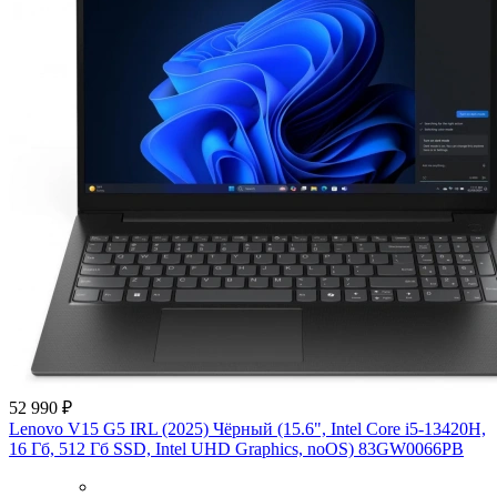
52 990 ₽
Lenovo V15 G5 IRL (2025) Чёрный (15.6", Intel Core i5-13420H,
16 Гб, 512 Гб SSD, Intel UHD Graphics, noOS) 83GW0066PB