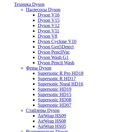
Техника Dyson
Пылесосы Dyson
Dyson V16
Dyson V15
Dyson V12
Dyson V11
Dyson V8
Dyson Cyclone V10
Dyson Gen5Detect
Dyson PencilVac
Dyson Wash G1
Dyson Pencil Wash
Фены Dyson
Supersonic R Pro HD18
Supersonic R HD17
Supersonic Nural HD16
Supersonic HD19
Supersonic HD15
Supersonic HD08
Supersonic HD07
Стайлеры Dyson
AirWrap HS09
AirWrap HS08
AirWrap HS05
Выпрямители Dyson