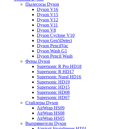
Пылесосы Dyson
Dyson V16
Dyson V15
Dyson V12
Dyson V11
Dyson V8
Dyson Cyclone V10
Dyson Gen5Detect
Dyson PencilVac
Dyson Wash G1
Dyson Pencil Wash
Фены Dyson
Supersonic R Pro HD18
Supersonic R HD17
Supersonic Nural HD16
Supersonic HD19
Supersonic HD15
Supersonic HD08
Supersonic HD07
Стайлеры Dyson
AirWrap HS09
AirWrap HS08
AirWrap HS05
Выпрямители Dyson
Airstrait Straightener HT01