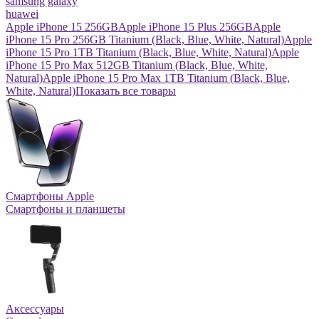
samsung galaxy
huawei
Apple iPhone 15 256GB
Apple iPhone 15 Plus 256GB
Apple
iPhone 15 Pro 256GB Titanium (Black, Blue, White, Natural)
Apple
iPhone 15 Pro 1TB Titanium (Black, Blue, White, Natural)
Apple
iPhone 15 Pro Max 512GB Titanium (Black, Blue, White,
Natural)
Apple iPhone 15 Pro Max 1TB Titanium (Black, Blue,
White, Natural)
Показать все товары
Смартфоны Apple
Смартфоны и планшеты
Аксессуары