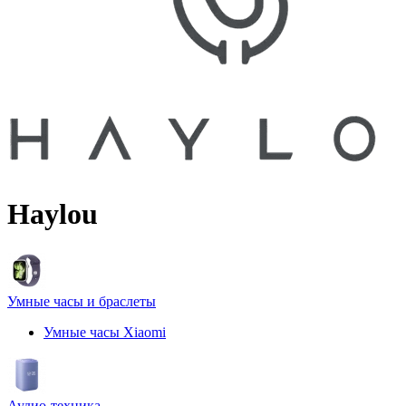
Haylou
Умные часы и браслеты
Умные часы Xiaomi
Аудио-техника