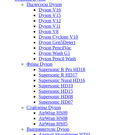
Пылесосы Dyson
Dyson V16
Dyson V15
Dyson V12
Dyson V11
Dyson V8
Dyson Cyclone V10
Dyson Gen5Detect
Dyson PencilVac
Dyson Wash G1
Dyson Pencil Wash
Фены Dyson
Supersonic R Pro HD18
Supersonic R HD17
Supersonic Nural HD16
Supersonic HD19
Supersonic HD15
Supersonic HD08
Supersonic HD07
Стайлеры Dyson
AirWrap HS09
AirWrap HS08
AirWrap HS05
Выпрямители Dyson
Airstrait Straightener HT01