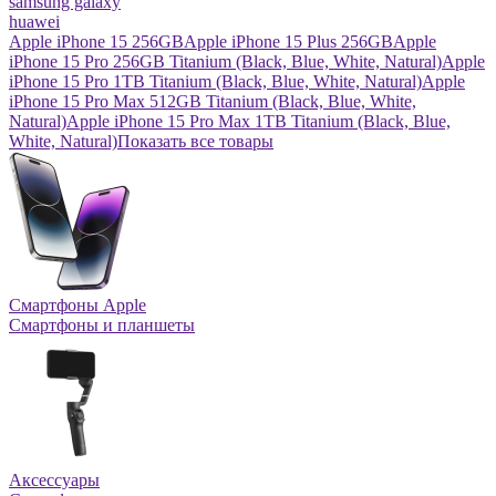
samsung galaxy
huawei
Apple iPhone 15 256GB
Apple iPhone 15 Plus 256GB
Apple
iPhone 15 Pro 256GB Titanium (Black, Blue, White, Natural)
Apple
iPhone 15 Pro 1TB Titanium (Black, Blue, White, Natural)
Apple
iPhone 15 Pro Max 512GB Titanium (Black, Blue, White,
Natural)
Apple iPhone 15 Pro Max 1TB Titanium (Black, Blue,
White, Natural)
Показать все товары
Смартфоны Apple
Смартфоны и планшеты
Аксессуары