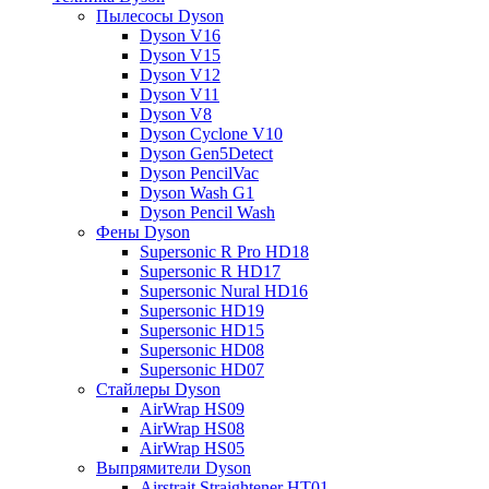
Пылесосы Dyson
Dyson V16
Dyson V15
Dyson V12
Dyson V11
Dyson V8
Dyson Cyclone V10
Dyson Gen5Detect
Dyson PencilVac
Dyson Wash G1
Dyson Pencil Wash
Фены Dyson
Supersonic R Pro HD18
Supersonic R HD17
Supersonic Nural HD16
Supersonic HD19
Supersonic HD15
Supersonic HD08
Supersonic HD07
Стайлеры Dyson
AirWrap HS09
AirWrap HS08
AirWrap HS05
Выпрямители Dyson
Airstrait Straightener HT01