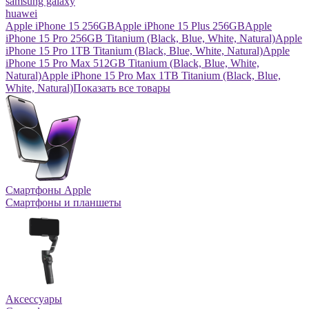
samsung galaxy
huawei
Apple iPhone 15 256GB
Apple iPhone 15 Plus 256GB
Apple
iPhone 15 Pro 256GB Titanium (Black, Blue, White, Natural)
Apple
iPhone 15 Pro 1TB Titanium (Black, Blue, White, Natural)
Apple
iPhone 15 Pro Max 512GB Titanium (Black, Blue, White,
Natural)
Apple iPhone 15 Pro Max 1TB Titanium (Black, Blue,
White, Natural)
Показать все товары
Смартфоны Apple
Смартфоны и планшеты
Аксессуары