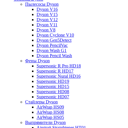
Пылесосы Dyson
Dyson V16
Dyson V15
Dyson V12
Dyson V11
Dyson V8
Dyson Cyclone V10
Dyson Gen5Detect
Dyson PencilVac
Dyson Wash G1
Dyson Pencil Wash
Фены Dyson
Supersonic R Pro HD18
Supersonic R HD17
Supersonic Nural HD16
Supersonic HD19
Supersonic HD15
Supersonic HD08
Supersonic HD07
Стайлеры Dyson
AirWrap HS09
AirWrap HS08
AirWrap HS05
Выпрямители Dyson
Airstrait Straightener HT01