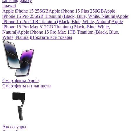
samsung galaxy
huawei
Apple iPhone 15 256GB
Apple iPhone 15 Plus 256GB
Apple
iPhone 15 Pro 256GB Titanium (Black, Blue, White, Natural)
Apple
iPhone 15 Pro 1TB Titanium (Black, Blue, White, Natural)
Apple
iPhone 15 Pro Max 512GB Titanium (Black, Blue, White,
Natural)
Apple iPhone 15 Pro Max 1TB Titanium (Black, Blue,
White, Natural)
Показать все товары
Смартфоны Apple
Смартфоны и планшеты
Аксессуары