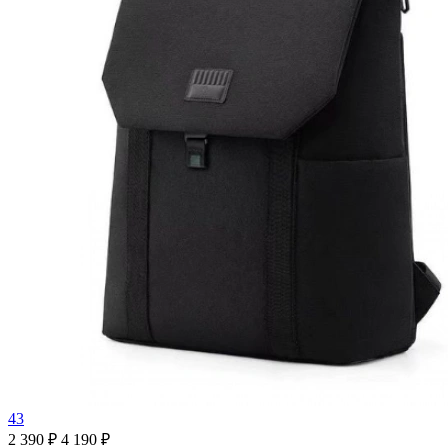
43
2 390 ₽
4 190 ₽