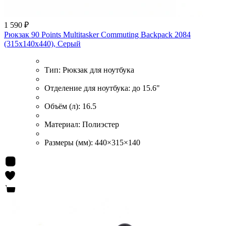
1 590 ₽
Рюкзак 90 Points Multitasker Commuting Backpack 2084
(315x140x440), Cерый
Тип:
Рюкзак для ноутбука
Отделение для ноутбука:
до 15.6"
Объём (л):
16.5
Материал:
Полиэстер
Размеры (мм):
440×315×140