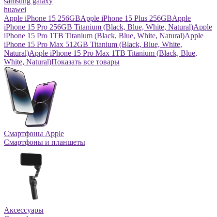
samsung galaxy
huawei
Apple iPhone 15 256GB
Apple iPhone 15 Plus 256GB
Apple
iPhone 15 Pro 256GB Titanium (Black, Blue, White, Natural)
Apple
iPhone 15 Pro 1TB Titanium (Black, Blue, White, Natural)
Apple
iPhone 15 Pro Max 512GB Titanium (Black, Blue, White,
Natural)
Apple iPhone 15 Pro Max 1TB Titanium (Black, Blue,
White, Natural)
Показать все товары
Смартфоны Apple
Смартфоны и планшеты
Аксессуары