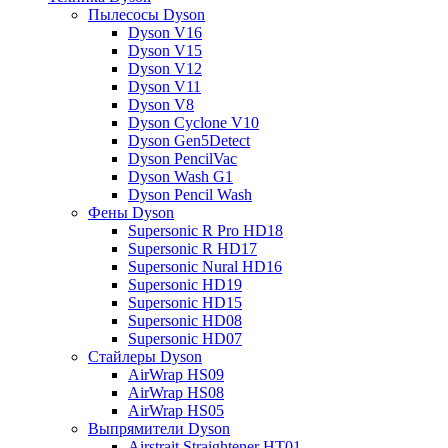
Пылесосы Dyson
Dyson V16
Dyson V15
Dyson V12
Dyson V11
Dyson V8
Dyson Cyclone V10
Dyson Gen5Detect
Dyson PencilVac
Dyson Wash G1
Dyson Pencil Wash
Фены Dyson
Supersonic R Pro HD18
Supersonic R HD17
Supersonic Nural HD16
Supersonic HD19
Supersonic HD15
Supersonic HD08
Supersonic HD07
Стайлеры Dyson
AirWrap HS09
AirWrap HS08
AirWrap HS05
Выпрямители Dyson
Airstrait Straightener HT01