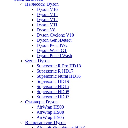
Пылесосы Dyson
Dyson V16
Dyson V15
Dyson V12
Dyson V11
Dyson V8
Dyson Cyclone V10
Dyson Gen5Detect
Dyson PencilVac
Dyson Wash G1
Dyson Pencil Wash
Фены Dyson
Supersonic R Pro HD18
Supersonic R HD17
Supersonic Nural HD16
Supersonic HD19
Supersonic HD15
Supersonic HD08
Supersonic HD07
Стайлеры Dyson
AirWrap HS09
AirWrap HS08
AirWrap HS05
Выпрямители Dyson
Airstrait Straightener HT01