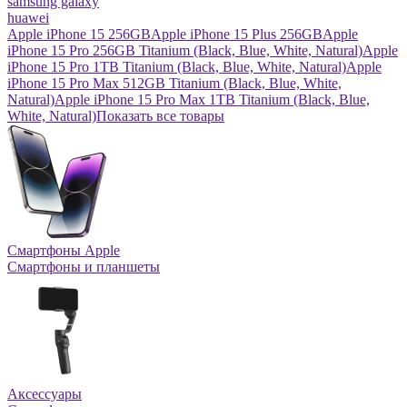
samsung galaxy
huawei
Apple iPhone 15 256GB
Apple iPhone 15 Plus 256GB
Apple
iPhone 15 Pro 256GB Titanium (Black, Blue, White, Natural)
Apple
iPhone 15 Pro 1TB Titanium (Black, Blue, White, Natural)
Apple
iPhone 15 Pro Max 512GB Titanium (Black, Blue, White,
Natural)
Apple iPhone 15 Pro Max 1TB Titanium (Black, Blue,
White, Natural)
Показать все товары
Смартфоны Apple
Смартфоны и планшеты
Аксессуары