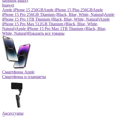
samsung galaxy
huawei
Apple iPhone 15 256GB
Apple iPhone 15 Plus 256GB
Apple
iPhone 15 Pro 256GB Titanium (Black, Blue, White, Natural)
Apple
iPhone 15 Pro 1TB Titanium (Black, Blue, White, Natural)
Apple
iPhone 15 Pro Max 512GB Titanium (Black, Blue, White,
Natural)
Apple iPhone 15 Pro Max 1TB Titanium (Black, Blue,
White, Natural)
Показать все товары
Смартфоны Apple
Смартфоны и планшеты
Аксессуары