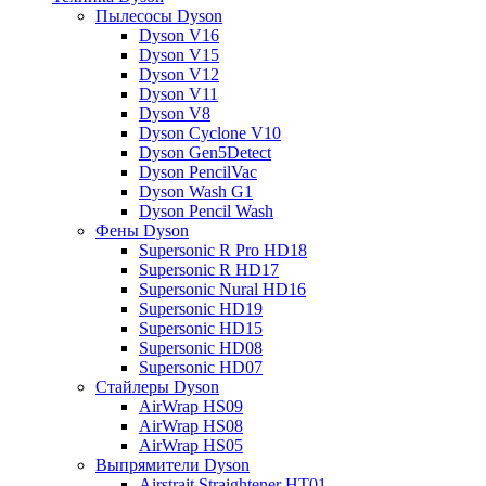
Пылесосы Dyson
Dyson V16
Dyson V15
Dyson V12
Dyson V11
Dyson V8
Dyson Cyclone V10
Dyson Gen5Detect
Dyson PencilVac
Dyson Wash G1
Dyson Pencil Wash
Фены Dyson
Supersonic R Pro HD18
Supersonic R HD17
Supersonic Nural HD16
Supersonic HD19
Supersonic HD15
Supersonic HD08
Supersonic HD07
Стайлеры Dyson
AirWrap HS09
AirWrap HS08
AirWrap HS05
Выпрямители Dyson
Airstrait Straightener HT01